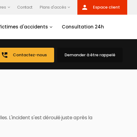
person
res
Contact
Plans d'accès
Espace client
Victimes d'accidents
Consultation 24h
perm_phone_msg
Contactez-nous
Demander à être rappelé
es. L'incident s'est déroulé juste après la