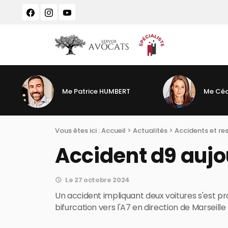
Panneau de gestion des cookies
Me Patrice HUMBERT
Me Céd
Vous êtes ici :
Accueil
>
Actualités
>
Accidents et re
Accident d9 aujou
Le 27 octobre 2024
Un accident impliquant deux voitures s'est prod
bifurcation vers l'A7 en direction de Marseil