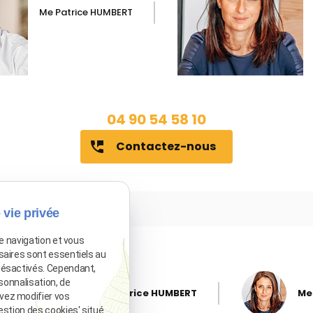
Me Patrice HUMBERT
04 90 54 58 10
Contactez-nous
perm_phone_msg
 vie privée
de navigation et vous
saires sont essentiels au
désactivés. Cependant,
sonnalisation, de
Me Patrice HUMBERT
Me
vez modifier vos
estion des cookies' situé