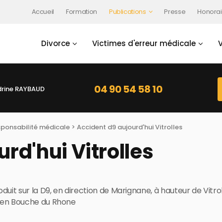
Accueil
Formation
Publications
Presse
Honorai
Divorce
Victimes d'erreur médicale
04 90 54 58 10
rine RAYBAUD
sponsabilité médicale
> Accident d9 aujourd'hui Vitrolles​
rd'hui Vitrolles​
uit sur la D9, en direction de Marignane, à hauteur de Vitroll
le en Bouche du Rhone