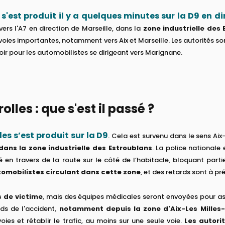
s'est produit il y a quelques minutes sur la D9 en d
vers l'A7 en direction de Marseille, dans la
zone industrielle des
 voies importantes, notamment vers Aix et Marseille. Les autorités 
oir pour les automobilistes se dirigeant vers Marignane.
lles​ : que s'est il passé ?
es s’est produit sur la D9
. Cela est survenu dans le sens Aix
dans la zone industrielle des Estroublans
. La police nationale 
vé en travers de la route sur le côté de l’habitacle, bloquant parti
tomobilistes circulant dans cette zone
, et des retards sont à pr
as de victime
, mais des équipes médicales seront envoyées pour as
ds de l'accident,
notamment depuis la zone d'Aix-Les Milles
s et rétablir le trafic, au moins sur une seule voie.
Les autori