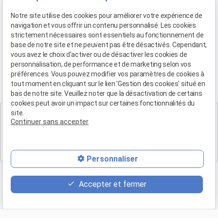
Notre site utilise des cookies pour améliorer votre expérience de
droit de la famille et protection
navigation et vous offrir un contenu personnalisé. Les cookies
des violences intraframiliales
strictement nécessaires sont essentiels au fonctionnement de
04 90 54 58 10
base de notre site et ne peuvent pas être désactivés. Cependant,
vous avez le choix d'activer ou de désactiver les cookies de
personnalisation, de performance et de marketing selon vos
préférences. Vous pouvez modifier vos paramètres de cookies à
tout moment en cliquant sur le lien 'Gestion des cookies' situé en
bas de notre site. Veuillez noter que la désactivation de certains
cookies peut avoir un impact sur certaines fonctionnalités du
Cabinet SALON DE PROVENCE
site.
Continuer sans accepter
Maître Patrice HUMBERT
282 Boulevard Foch
13300 SALON-DE-PROVENCE
Personnaliser
Accepter et fermer