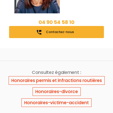
04 90 54 58 10
perm_phone_msg
Contactez-nous
Consultez également :
Honoraires permis et infractions routières
Honoraires-divorce
Honoraires-victime-accident