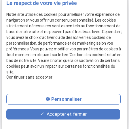
Le respect de votre vie privée
Pour les Marseillais, le cabinet LEXVOX avocat divorce à Marseille,
reçoit sur rendez vous dans le 15ème arrondissement au 19 Bd
Notre site utilise des cookies pour améliorer votre expérience de
navigation et vous offrir un contenu personnalisé. Les cookies
Arthur Michaud, 13015
Marseille
.
strictement nécessaires sont essentiels au fonctionnement de
base de notre site et ne peuvent pas être désactivés. Cependant,
Avocat divorce par consentement
vous avez le choix d'activer ou de désactiver les cookies de
mutuel dans le Gard à Nimes
personnalisation, de performance et de marketing selon vos
préférences. Vous pouvez modifier vos paramètres de cookies à
Le cabinet LEXVOX avocat à Nîmes expert en divorce par
tout moment en cliquant sur le lien 'Gestion des cookies' situé en
consentement mutuel, vous recevra et restera tout au long de la
bas de notre site. Veuillez noter que la désactivation de certains
cookies peut avoir un impact sur certaines fonctionnalités du
procédure devant le Juge aux Affaires Familiales, 6 rue Crémieux
site.
30000 NIMES.
Continuer sans accepter
Personnaliser
Consultez également :
Accepter et fermer
Divorce
Divorce pour faute