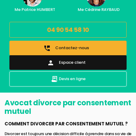
Me Patrice HUMBERT
Me Cédrine RAYBAUD
04 90 54 58 10
perm_phone_msg
Contactez-nous
person
Espace client
Devis en ligne
Avocat divorce par consentement
mutuel
COMMENT DIVORCER PAR CONSENTEMENT MUTUEL ?
Divorcer est toujours une décision difficile à prendre dans sa vie de