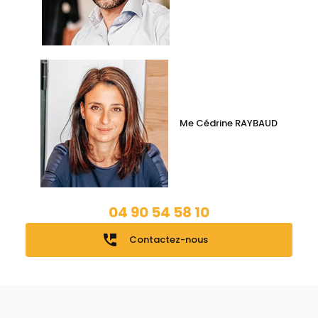
Me Cédrine RAYBAUD
04 90 54 58 10
perm_phone_msg
Contactez-nous