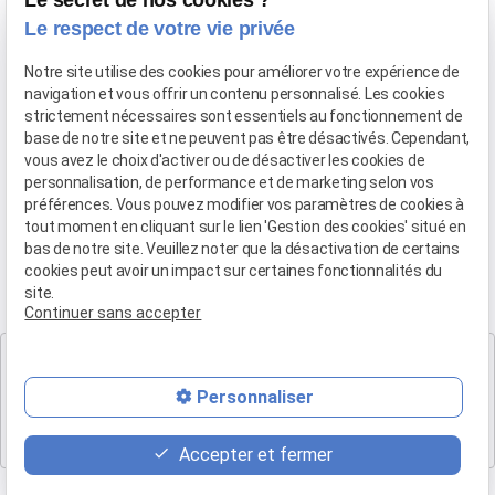
Le secret de nos cookies ?
dommage corporel et
Le respect de votre vie privée
responsabilité médicale
Notre site utilise des cookies pour améliorer votre expérience de
Me Cédrine RAYBAUD
navigation et vous offrir un contenu personnalisé. Les cookies
strictement nécessaires sont essentiels au fonctionnement de
base de notre site et ne peuvent pas être désactivés. Cependant,
droit de la famille et protection
vous avez le choix d'activer ou de désactiver les cookies de
des violences intraframiliales
personnalisation, de performance et de marketing selon vos
04 90 54 58 10
préférences. Vous pouvez modifier vos paramètres de cookies à
tout moment en cliquant sur le lien 'Gestion des cookies' situé en
bas de notre site. Veuillez noter que la désactivation de certains
cookies peut avoir un impact sur certaines fonctionnalités du
site.
Continuer sans accepter
Cabinet SALON DE PROVENCE
Maître Patrice HUMBERT
Personnaliser
282 Boulevard Foch
13300 SALON-DE-PROVENCE
Accepter et fermer