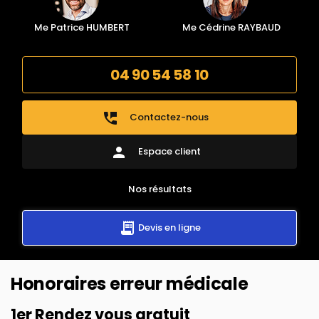
Me Patrice HUMBERT
Me Cédrine RAYBAUD
04 90 54 58 10
perm_phone_msg
Contactez-nous
person
Espace client
Nos résultats
Devis en ligne
Honoraires erreur médicale
1er Rendez vous gratuit