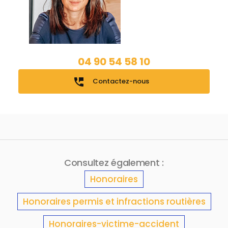
04 90 54 58 10
perm_phone_msg
Contactez-nous
Consultez également :
Honoraires
Honoraires permis et infractions routières
Honoraires-victime-accident