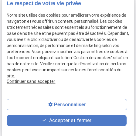
Le respect de votre vie privée
Notre site utilise des cookies pour améliorer votre expérience de
navigation et vous offrir un contenu personnalisé. Les cookies
Le 13 mars 2026
strictement nécessaires sont essentiels au fonctionnement de
Accidents et responsabilité médicale
base de notre site et ne peuvent pas être désactivés. Cependant,
Accident de la route animaux sauvages dans les
vous avez le choix d'activer ou de désactiver les cookies de
personnalisation, de performance et de marketing selon vos
Bouches du Rhône
préférences. Vous pouvez modifier vos paramètres de cookies à
tout moment en cliquant sur le lien 'Gestion des cookies' situé en
bas de notre site. Veuillez noter que la désactivation de certains
Un accident routier avec des animaux sauvages survient
cookies peut avoir un impact sur certaines fonctionnalités du
site.
souvent sans prévenir. Chevreuil, sanglier, lièvre ou autre gibier
Continuer sans accepter
peuvent provoquer une collision lourde de conséquences.
Entre dommages, ...
Personnaliser
Voir cette actualité
Accepter et fermer