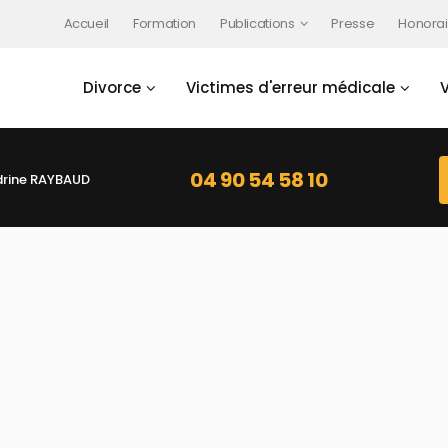
Accueil
Formation
Publications
Presse
Honorai
Divorce
Victimes d'erreur médicale
04 90 54 58 10
rine RAYBAUD