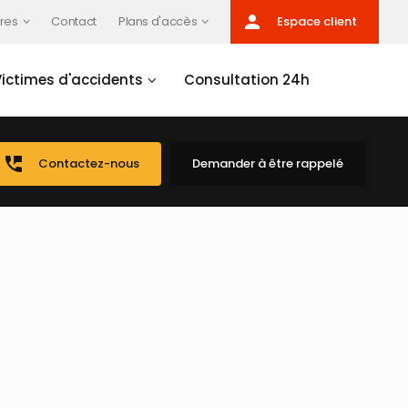
person
res
Contact
Plans d'accès
Espace client
Victimes d'accidents
Consultation 24h
perm_phone_msg
Contactez-nous
Demander à être rappelé