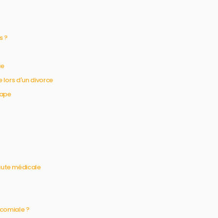
s ?
ue
 lors d'un divorce
tape
aute médicale
ocomiale ?