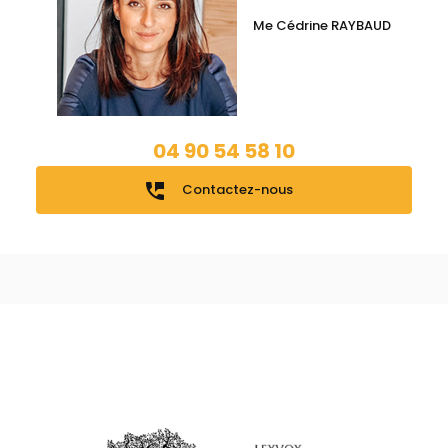
Me Cédrine RAYBAUD
04 90 54 58 10
perm_phone_msg
Contactez-nous