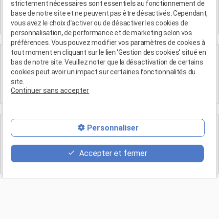
strictement nécessaires sont essentiels au fonctionnement de
19 Bd Arthur Michaud
base de notre site et ne peuvent pas être désactivés. Cependant,
13015 MARSEILLE
vous avez le choix d'activer ou de désactiver les cookies de
personnalisation, de performance et de marketing selon vos
préférences. Vous pouvez modifier vos paramètres de cookies à
tout moment en cliquant sur le lien 'Gestion des cookies' situé en
Cabinet de Marse
bas de notre site. Veuillez noter que la désactivation de certains
Maître Patrice HUMBERT
cookies peut avoir un impact sur certaines fonctionnalités du
site.
Eden B, 1 bis Rue Antoine de Saint-Exupéry Batiment l
Continuer sans accepter
13700 Marignane
Cabinet de Nîmes
Personnaliser
Maître Cedrine RAYBAUD
Accepter et fermer
6, Rue Cremieux
30000 NIMES
Retour