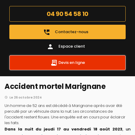
04 90 54 58 10
perm_phone_msg
Contactez-nous
person
Espace client
Devis en ligne
Accident mortel Marignane​
Le 26 octobre 2024
Un homme de 52 ans est décédé à Marignane après avoir été
percuté par un véhicule dans la nuit. Les circonstances de
l'accident restent floues. Une enquête est en cours pour éclaircir
les faits.
Dans la nuit du jeudi 17 au vendredi 18 août 2023
, un