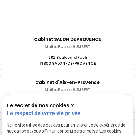
Cabinet SALON DE PROVENCE
Maître Patrice HUMBERT
282 Boulevard Foch
13300 SALON-DE-PROVENCE
Cabinet d'Aix-en-Provence
Maître Patrice HUMBERT
4 rue du Quatre-Septembre
Le secret de nos cookies ?
13100 AIX EN PROVENCE
Le respect de votre vie privée
Cabinet de Marseille
Notre site utilise des cookies pour améliorer votre expérience de
navigation et vous offrir un contenu personnalisé. Les cookies
Maître Patrice HUMBERT