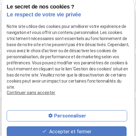
Le secret de nos cookies ?
Le respect de votre vie privée
Cabinet d'Aix-en-Provence
Maître Patrice HUMBERT
Notre site utilise des cookies pour améliorer votre expérience de
navigation et vous offrir un contenu personnalisé. Les cookies
4 rue du Quatre-Septembre
strictement nécessaires sont essentiels au fonctionnement de
13100 AIX EN PROVENCE
base de notre site et ne peuvent pas être désactivés. Cependant,
vous avez le choix d'activer ou de désactiver les cookies de
personnalisation, de performance et de marketing selon vos
Cabinet de Marseille
préférences. Vous pouvez modifier vos paramètres de cookies à
Maître Patrice HUMBERT
tout moment en cliquant sur le lien 'Gestion des cookies' situé en
bas de notre site. Veuillez noter que la désactivation de certains
19 Bd Arthur Michaud
cookies peut avoir un impact sur certaines fonctionnalités du
13015 MARSEILLE
site.
Continuer sans accepter
Cabinet de Marse
Maître Patrice HUMBERT
Personnaliser
Eden B, 1 bis Rue Antoine de Saint-Exupéry Batiment l
13700 Marignane
Accepter et fermer