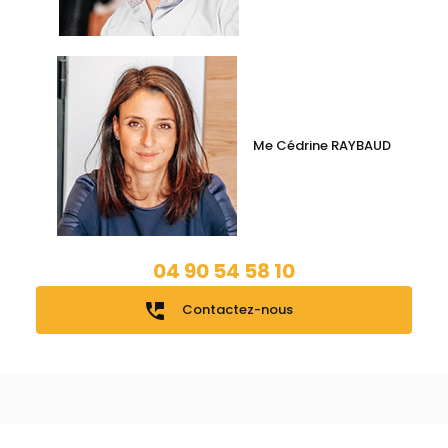
Me Cédrine RAYBAUD
04 90 54 58 10
perm_phone_msg
Contactez-nous