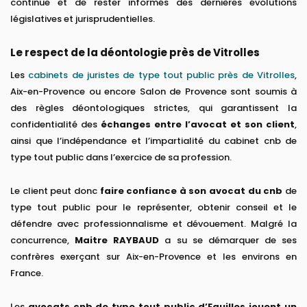
continue et de rester informés des dernières évolutions
législatives et jurisprudentielles.
Le respect de la déontologie près de Vitrolles
Les
cabinets de juristes de type tout public près de Vitrolles
,
Aix-en-Provence ou encore Salon de Provence sont soumis à
des règles déontologiques strictes, qui garantissent la
confidentialité des
échanges entre l’avocat et son client
,
ainsi que l’indépendance et l’impartialité du cabinet cnb de
type tout public dans l’exercice de sa profession.
Le client peut donc
faire confiance à son avocat du cnb
de
type tout public pour le représenter, obtenir conseil et le
défendre avec professionnalisme et dévouement. Malgré la
concurrence,
Maitre RAYBAUD
a su se démarquer de ses
confrères exerçant sur Aix-en-Provence et les environs en
France.
Les
avocats cnb de type tout public d’Eguilles jouent un