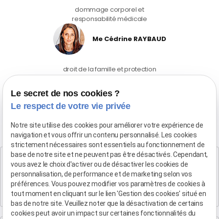
dommage corporel et
responsabilité médicale
Me Cédrine RAYBAUD
droit de la famille et protection
des violences intraframiliales
04 90 54 58 10
Le secret de nos cookies ?
Le respect de votre vie privée
Notre site utilise des cookies pour améliorer votre expérience de
navigation et vous offrir un contenu personnalisé. Les cookies
strictement nécessaires sont essentiels au fonctionnement de
base de notre site et ne peuvent pas être désactivés. Cependant,
Cabinet SALON DE PROVENCE
vous avez le choix d'activer ou de désactiver les cookies de
Maître Patrice HUMBERT
personnalisation, de performance et de marketing selon vos
préférences. Vous pouvez modifier vos paramètres de cookies à
282 Boulevard Foch
tout moment en cliquant sur le lien 'Gestion des cookies' situé en
13300 SALON-DE-PROVENCE
bas de notre site. Veuillez noter que la désactivation de certains
cookies peut avoir un impact sur certaines fonctionnalités du