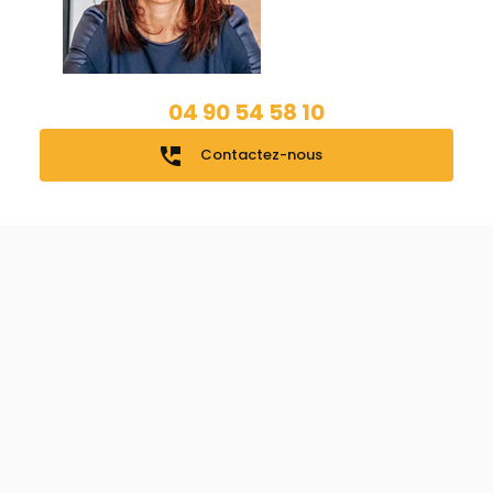
04 90 54 58 10
perm_phone_msg
Contactez-nous