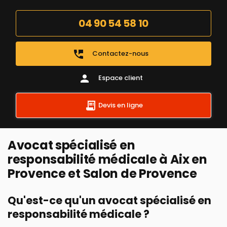
04 90 54 58 10
perm_phone_msg
Contactez-nous
person
Espace client
Devis en ligne
Avocat spécialisé en
responsabilité médicale à Aix en
Provence et Salon de Provence
Qu'est-ce qu'un avocat spécialisé en
responsabilité médicale ?