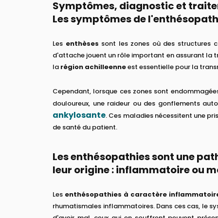
Symptômes, diagnostic et traite
Les symptômes de l'enthésopath
Les
enthèses
sont les zones où des structures
d'attache jouent un rôle important en assurant la tra
la
région achilleenne
est essentielle pour la trans
Cependant, lorsque ces zones sont endommagée
douloureux, une raideur ou des gonflements autou
ankylosante
. Ces maladies nécessitent une pris
de santé du patient.
Les enthésopathies sont une path
leur origine : inflammatoire ou 
Les
enthésopathies à caractère inflammatoir
rhumatismales inflammatoires. Dans ces cas, le s
d'avoir mal, ceux qui en souffrent peuvent présent