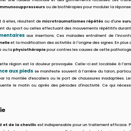
immunosuppresseurs
ou de biothérapies pour moduler la réponse
t à elles, résultent de
microtraumatismes répétés
ou d'une
sur
ant du sport ou celles effectuant des mouvements répétitifs duran
amentaires
aux insertions. Ces maladies entraînent de l'incon
nelle
et la modification des activités à l'origine des signes. En plus
c
ou la
physiothérapie
pour contres les causes de cette pathologi
tte région est la douleur provoquée. Celle-ci est localisée à l’arri
nce aux pieds
se manifeste souvent à l’arrière du talon, parti
 par la montée d’escaliers ou le port de chaussures inadaptées. L
quente le matin ou après des périodes d'inactivité. Ce qui néces
ie
et de la chevill
e est indispensable pour un traitement efficace. 