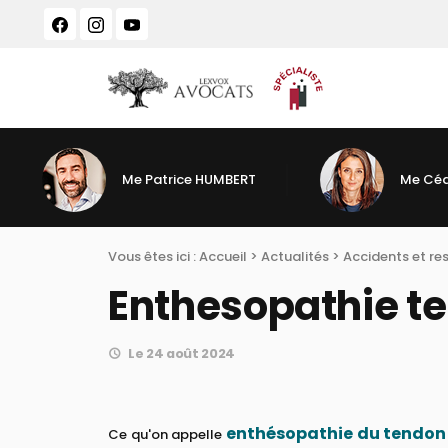
Panneau de gestion des cookies
Me Patrice HUMBERT
Me Céd
Vous êtes ici :
Accueil
>
Actualités
>
Accidents et re
Enthesopathie te
Le 24 août 2024
enthésopathie du tendon 
Ce qu'on appelle