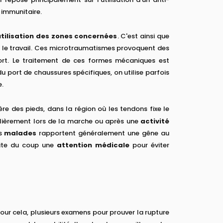
 immunitaire.
utilisation des zones concernées
. C'est ainsi que
t le travail. Ces microtraumatismes provoquent des
fort. Le traitement de ces formes mécaniques est
 du port de chaussures spécifiques, on utilise parfois
e.
ère des pieds, dans la région où les tendons fixe le
culièrement lors de la marche ou après une
activité
es
malades
rapportent généralement une gêne au
site du coup une
attention médicale
pour éviter
Pour cela, plusieurs examens pour prouver la rupture