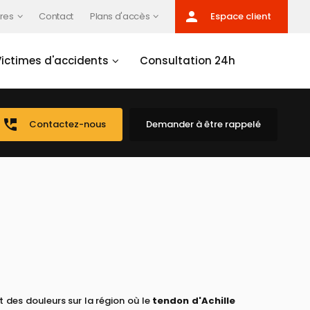
person
res
Contact
Plans d'accès
Espace client
Victimes d'accidents
Consultation 24h
perm_phone_msg
Contactez-nous
Demander à être rappelé
 des douleurs sur la région où le
tendon d'Achille