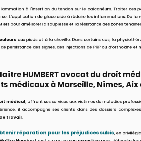
flammation à l'insertion du tendon sur le calcanéum. Traiter ces 
e. L'application de glace aide à réduire les inflammations. De la 
els pour améliorer la souplesse et la résistance des zones tendine
ouleurs
aux pieds et à la cheville. Dans certains cas, la physioth
de persistance des signes, des injections de PRP ou d’orthokine et m
Maître HUMBERT avocat du droit méd
ts médicaux à Marseille, Nîmes, Aix 
oit médical
, offrant ses services aux victimes de maladies professi
érience, il accompagne ses clients dans des dossiers complexes,
de travail
.
btenir réparation pour les préjudices subis
, en privilég
Maître Humbert
met en œuvre son
expertise
pour défendre les 