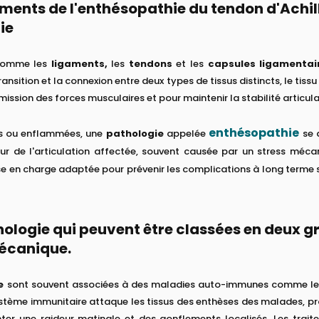
ments de l'enthésopathie du tendon d'Achill
ie
 comme les
ligaments,
les
tendons
et les
capsules ligamentai
nsition et la connexion entre deux types de tissus distincts, le tissu 
mission des forces musculaires et pour maintenir la stabilité articula
enthésopathie
s ou enflammées, une
pathologie
appelée
se 
r de l'articulation affectée, souvent causée par un stress mécan
e en charge adaptée pour prévenir les complications à long terme sur
ologie qui peuvent être classées en deux g
mécanique.
e
sont souvent associées à des maladies auto-immunes comme les 
ystème immunitaire attaque les tissus des enthèses des malades, 
er une raideur matinale et des gonflements localisés. Les traiter