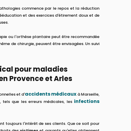
pathologies commence par le repos et la réduction
rééducation et des exercices d'étirement doux et de
uses.
érapie ou l'orthèse plantaire peut être recommandée
ême de chirurgie, peuvent être envisagées. Un suivi
ical pour maladies
en Provence et Arles
accidents médicaux
onnelles et d'
à Marseille,
infections
 tels que les erreurs médicales, les
iant toujours l'intérêt de ses clients. Que ce soit pour
droits des
victimes
et garantir qu'elles obtiennent