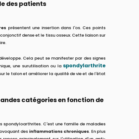
e des patients
res
présentent une insertion dans l'os. Ces points
conjonctif dense et le tissu osseux. Cette liaison sur
ire.
développe. Cela peut se manifester par des signes
spondylarthrite
ique, une surutilisation ou la
 le talon et améliorer la qualité de vie et de l'état
randes catégories en fonction de
spondyloarthrites. C'est une famille de maladies
provoquant des
inflammations chroniques
. En plus
 repose principalement sur l'utilisation d'un anti-