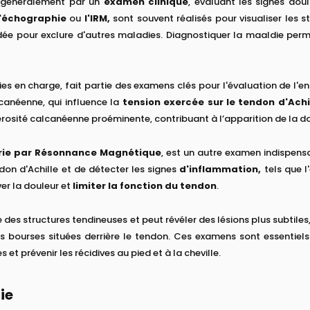
 généralement par un
examen clinique
, évaluant les signes doul
l'échographie
ou
l'IRM,
sont souvent réalisés pour visualiser les s
e pour exclure d'autres maladies. Diagnostiquer la maaldie permet
 en charge, fait partie des examens clés pour l'évaluation de l'enth
canéenne, qui influence la
tension exercée sur le tendon d'Achi
bérosité calcanéenne proéminente, contribuant à l’apparition de la do
ie par Résonnance Magnétique
, est un autre examen indispens
don d'Achille et de détecter les signes
d'inflammation,
tels que l
er la douleur et
limiter la fonction du tendon
.
se des structures tendineuses et peut révéler des lésions plus subtil
s bourses situées derrière le tendon. Ces examens sont essentiels
t prévenir les récidives au pied et à la cheville.
ie