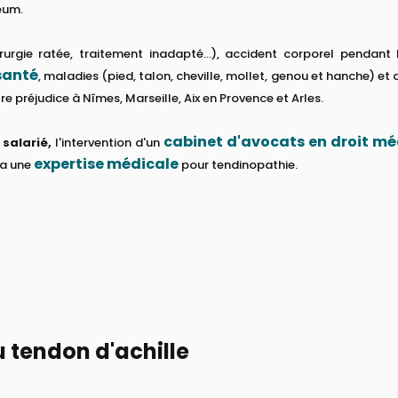
éum.
urgie ratée, traitement inadapté...), accident corporel pendant
santé
, maladies (pied, talon, cheville, mollet, genou et hanche) 
re préjudice à Nîmes, Marseille, Aix en Provence et Arles.
cabinet d'avocats en droit mé
n
salarié,
l'intervention d'un
expertise médicale
ia une
pour tendinopathie.
 tendon d'achille