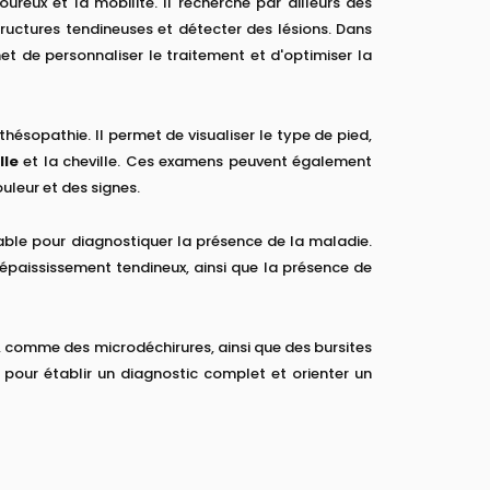
oureux et la mobilité. Il recherche par ailleurs des
tructures tendineuses et détecter des lésions. Dans
 de personnaliser le traitement et d'optimiser la
ésopathie. Il permet de visualiser le type de pied,
lle
et la cheville. Ces examens peuvent également
uleur et des signes.
able pour diagnostiquer la présence de la maladie.
'épaississement tendineux, ainsi que la présence de
es, comme des microdéchirures, ainsi que des bursites
 pour établir un diagnostic complet et orienter un