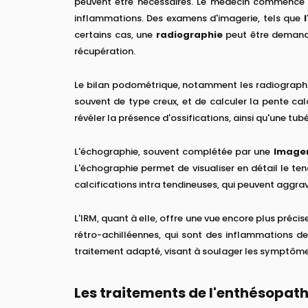
peuvent être nécessaires. Le médecin commence
inflammations. Des examens d'imagerie, tels que
certains cas, une
radiographie
peut être demandé
récupération.
Le bilan podométrique, notamment les radiographies
souvent de type creux, et de calculer la pente cal
révéler la présence d'ossifications, ainsi qu'une tu
L'échographie, souvent complétée par une
Imager
L'échographie permet de visualiser en détail le ten
calcifications intra tendineuses, qui peuvent aggrav
L'IRM, quant à elle, offre une vue encore plus préci
rétro-achilléennes, qui sont des inflammations de
traitement adapté, visant à soulager les symptômes e
Les traitements de l'enthésopath