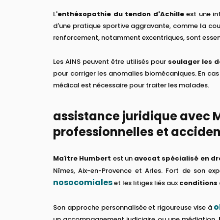
L'
enthésopathie du tendon d'Achille
est une in
d'une pratique sportive aggravante, comme la cours
renforcement, notamment excentriques, sont essenti
Les AINS peuvent être utilisés pour
soulager les d
pour corriger les anomalies biomécaniques. En cas 
médical est nécessaire pour traiter les malades.
assistance juridique avec 
professionnelles et acciden
Maître Humbert
est un
avocat spécialisé en dr
Nîmes, Aix-en-Provence et Arles. Fort de son exp
nosocomiales
et les litiges liés aux
conditions 
o
Son approche personnalisée et rigoureuse vise à
un accompagnement judiciaire ou une médiation,