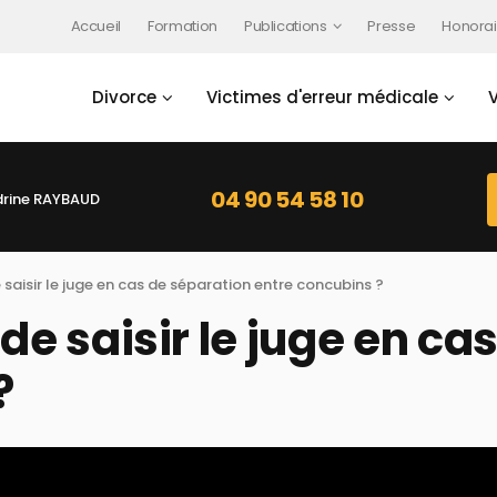
Accueil
Formation
Publications
Presse
Honorai
Divorce
Victimes d'erreur médicale
04 90 54 58 10
rine RAYBAUD
e saisir le juge en cas de séparation entre concubins ?
 de saisir le juge en c
?