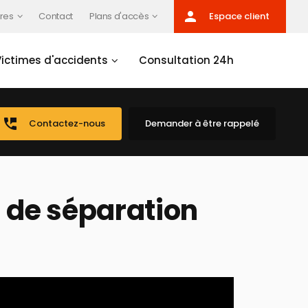
person
res
Contact
Plans d'accès
Espace client
Victimes d'accidents
Consultation 24h
perm_phone_msg
Contactez-nous
Demander à être rappelé
as de séparation