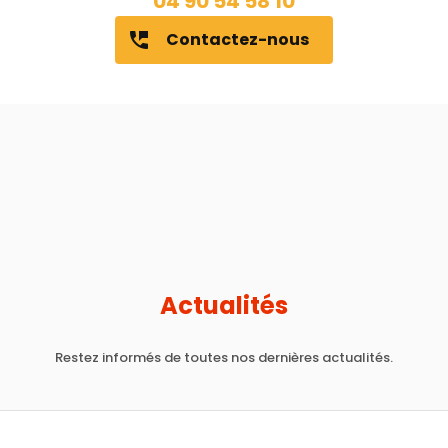
04 90 54 58 10
Contactez-nous
perm_phone_msg
Actualités
Restez informés de toutes nos dernières actualités.