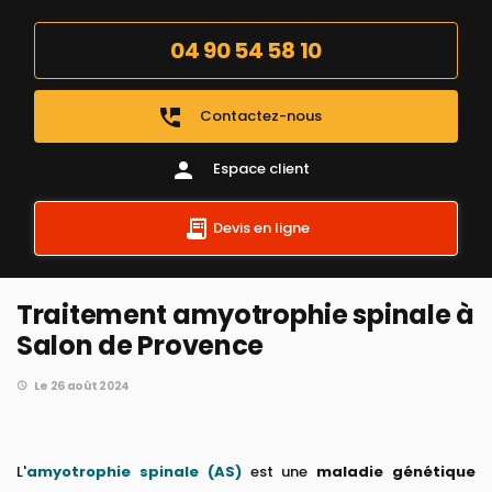
04 90 54 58 10
perm_phone_msg
Contactez-nous
person
Espace client
Devis en ligne
Traitement amyotrophie spinale à
Salon de Provence
Le 26 août 2024
L'
amyotrophie spinale (AS)
est une
maladie génétique