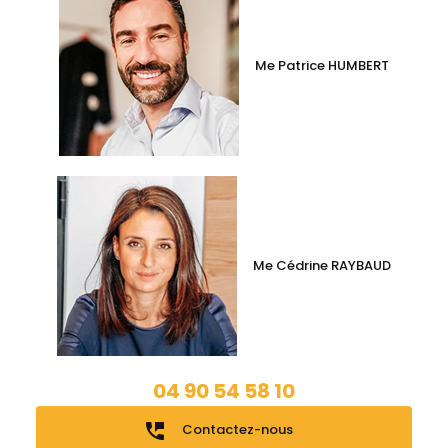
Me Patrice HUMBERT
Me Cédrine RAYBAUD
04 90 54 58 10
perm_phone_msg
Contactez-nous