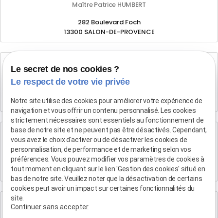
Maître Patrice HUMBERT
282 Boulevard Foch
13300 SALON-DE-PROVENCE
Cabinet d'Aix-en-Provence
Le secret de nos cookies ?
Maître Patrice HUMBERT
Le respect de votre vie privée
4 rue du Quatre-Septembre
13100 AIX EN PROVENCE
Notre site utilise des cookies pour améliorer votre expérience de
navigation et vous offrir un contenu personnalisé. Les cookies
strictement nécessaires sont essentiels au fonctionnement de
base de notre site et ne peuvent pas être désactivés. Cependant,
Cabinet de Marseille
vous avez le choix d'activer ou de désactiver les cookies de
Maître Patrice HUMBERT
personnalisation, de performance et de marketing selon vos
préférences. Vous pouvez modifier vos paramètres de cookies à
19 Bd Arthur Michaud
tout moment en cliquant sur le lien 'Gestion des cookies' situé en
13015 MARSEILLE
bas de notre site. Veuillez noter que la désactivation de certains
cookies peut avoir un impact sur certaines fonctionnalités du
site.
Cabinet de Marse
Continuer sans accepter
Maître Patrice HUMBERT