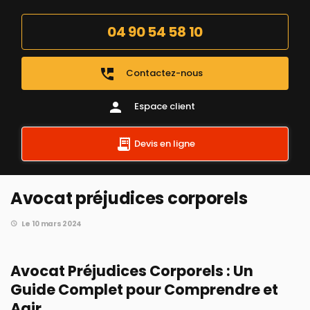
04 90 54 58 10
perm_phone_msg
Contactez-nous
person
Espace client
Devis en ligne
Avocat préjudices corporels
Le 10 mars 2024
Avocat Préjudices Corporels : Un
Guide Complet pour Comprendre et
Agir