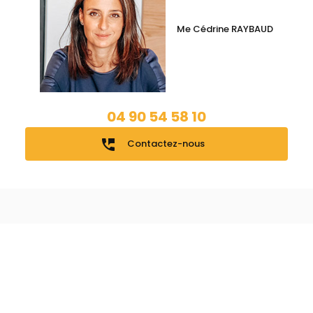
Me Cédrine RAYBAUD
04 90 54 58 10
perm_phone_msg
Contactez-nous