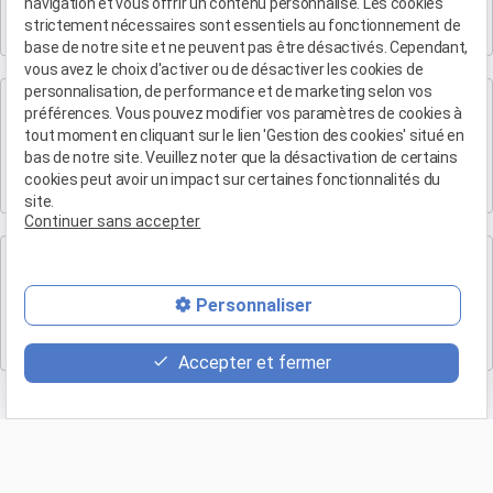
navigation et vous offrir un contenu personnalisé. Les cookies
282 Boulevard Foch
strictement nécessaires sont essentiels au fonctionnement de
13300 SALON-DE-PROVENCE
base de notre site et ne peuvent pas être désactivés. Cependant,
vous avez le choix d'activer ou de désactiver les cookies de
personnalisation, de performance et de marketing selon vos
Cabinet d'Aix-en-Provence
préférences. Vous pouvez modifier vos paramètres de cookies à
Maître Patrice HUMBERT
tout moment en cliquant sur le lien 'Gestion des cookies' situé en
bas de notre site. Veuillez noter que la désactivation de certains
4 rue du Quatre-Septembre
cookies peut avoir un impact sur certaines fonctionnalités du
13100 AIX EN PROVENCE
site.
Continuer sans accepter
Cabinet de Marseille
Maître Patrice HUMBERT
Personnaliser
19 Bd Arthur Michaud
13015 MARSEILLE
Accepter et fermer
Retour