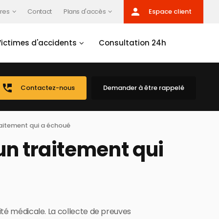
person
res
Contact
Plans d'accès
Espace client
Victimes d'accidents
Consultation 24h
perm_phone_msg
Contactez-nous
Demander à être rappelé
raitement qui a échoué
 un traitement qui
lité médicale. La collecte de preuves