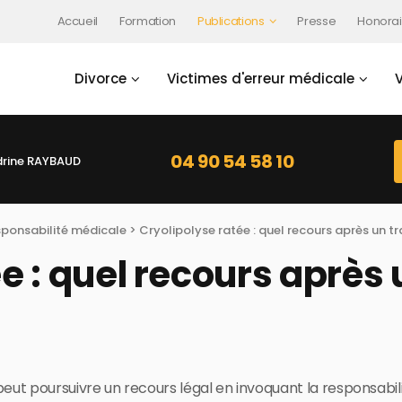
Accueil
Formation
Publications
Presse
Honorai
Divorce
Victimes d'erreur médicale
04 90 54 58 10
rine RAYBAUD
sponsabilité médicale
> Cryolipolyse ratée : quel recours après un t
e : quel recours après
 peut poursuivre un recours légal en invoquant la responsabi