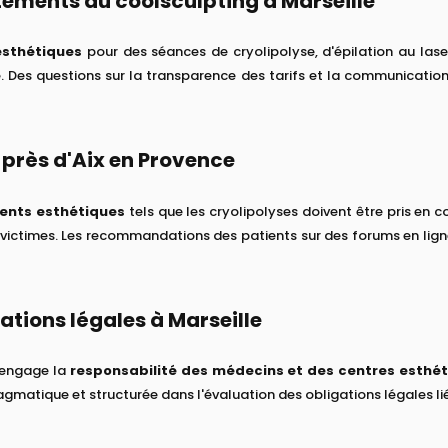
aitements du coolsculpting à Marseille
esthétiques
pour des séances de cryolipolyse, d'épilation au laser
e
. Des questions sur la transparence des tarifs et la communication
près d'Aix en Provence
ents esthétiques
tels que les cryolipolyses doivent être pris en 
 victimes. Les recommandations des patients sur des forums en lig
ations légales à Marseille
, engage la
responsabilité des médecins et des centres esthé
ragmatique et structurée dans l'évaluation des obligations légales li