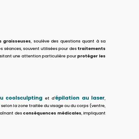
es graisseuses
, soulève des questions quant à sa
Des séances, souvent utilisées pour des
traitements
ssitant une attention particulière pour
protéger les
ou coolsculpting
épilation au laser
et d'
,
s selon la zone traitée du visage ou du corps (ventre,
aînant des
conséquences médicales
, impliquant