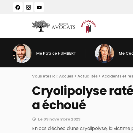
Panneau de gestion des cookies
Me Patrice HUMBERT
Me Céd
Vous êtes ici :
Accueil
>
Actualités
>
Accidents et re
Cryolipolyse raté
a échoué
Le 09 novembre 2023
En cas d'échec d'une cryolipolyse, la victime