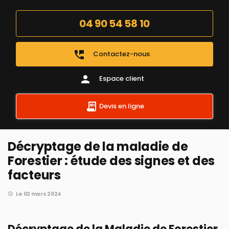
04 90 54 58 10
perm_phone_msg
Contactez-nous
person
Espace client
Devis en ligne
Décryptage de la maladie de
Forestier : étude des signes et des
facteurs
Le 02 mars 2024
Décryptage de la Maladie de Forestier