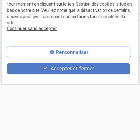
19 Bd Arthur Michaud
tout moment en cliquant sur le lien 'Gestion des cookies' situé en
13015 MARSEILLE
bas de notre site. Veuillez noter que la désactivation de certains
cookies peut avoir un impact sur certaines fonctionnalités du
site.
Cabinet de Marse
Continuer sans accepter
Maître Patrice HUMBERT
Eden B, 1 bis Rue Antoine de Saint-Exupéry Batiment l
13700 Marignane
Personnaliser
Accepter et fermer
Retour
Appeler
phone
(04 90 54 58 10)