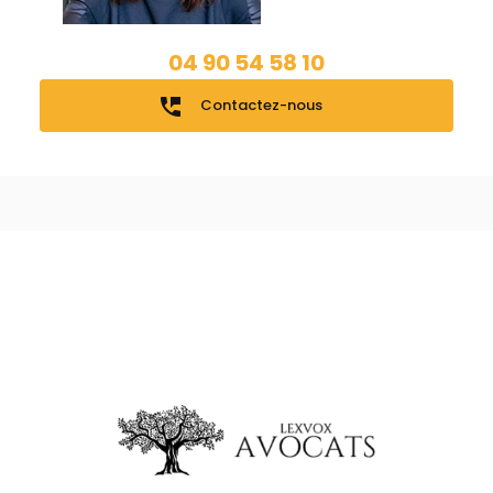
04 90 54 58 10
perm_phone_msg
Contactez-nous