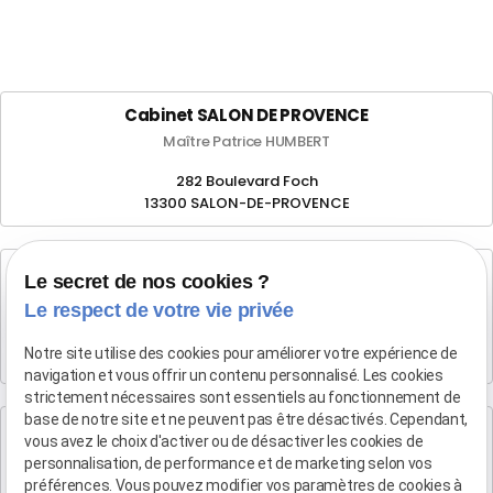
Cabinet SALON DE PROVENCE
Maître Patrice HUMBERT
282 Boulevard Foch
13300 SALON-DE-PROVENCE
Cabinet d'Aix-en-Provence
Le secret de nos cookies ?
Maître Patrice HUMBERT
Le respect de votre vie privée
4 rue du Quatre-Septembre
Notre site utilise des cookies pour améliorer votre expérience de
13100 AIX EN PROVENCE
navigation et vous offrir un contenu personnalisé. Les cookies
strictement nécessaires sont essentiels au fonctionnement de
base de notre site et ne peuvent pas être désactivés. Cependant,
Cabinet de Marseille
vous avez le choix d'activer ou de désactiver les cookies de
Maître Patrice HUMBERT
personnalisation, de performance et de marketing selon vos
préférences. Vous pouvez modifier vos paramètres de cookies à