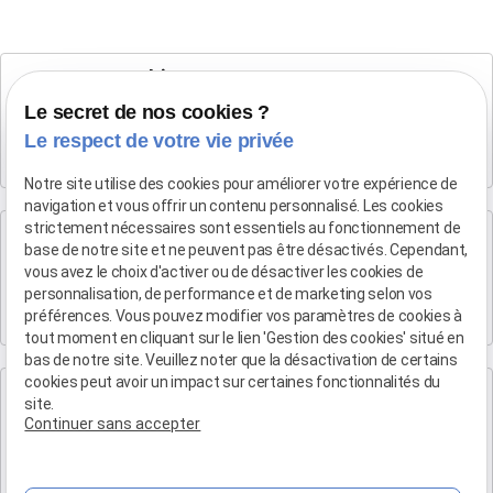
Cabinet SALON DE PROVENCE
Maître Patrice HUMBERT
Le secret de nos cookies ?
Le respect de votre vie privée
282 Boulevard Foch
13300 SALON-DE-PROVENCE
Notre site utilise des cookies pour améliorer votre expérience de
navigation et vous offrir un contenu personnalisé. Les cookies
strictement nécessaires sont essentiels au fonctionnement de
Cabinet d'Aix-en-Provence
base de notre site et ne peuvent pas être désactivés. Cependant,
Maître Patrice HUMBERT
vous avez le choix d'activer ou de désactiver les cookies de
personnalisation, de performance et de marketing selon vos
4 rue du Quatre-Septembre
préférences. Vous pouvez modifier vos paramètres de cookies à
13100 AIX EN PROVENCE
tout moment en cliquant sur le lien 'Gestion des cookies' situé en
bas de notre site. Veuillez noter que la désactivation de certains
cookies peut avoir un impact sur certaines fonctionnalités du
Cabinet de Marseille
site.
Maître Patrice HUMBERT
Continuer sans accepter
19 Bd Arthur Michaud
13015 MARSEILLE