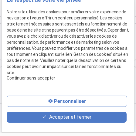
Le respect de votre vie privée
282 Boulevard Foch
13300 SALON-DE-PROVENCE
Notre site utilise des cookies pour améliorer votre expérience de
navigation et vous offrir un contenu personnalisé. Les cookies
strictement nécessaires sont essentiels au fonctionnement de
Cabinet d'Aix-en-Provence
base de notre site et ne peuvent pas être désactivés. Cependant,
vous avez le choix d'activer ou de désactiver les cookies de
Maître Patrice HUMBERT
personnalisation, de performance et de marketing selon vos
4 rue du Quatre-Septembre
préférences. Vous pouvez modifier vos paramètres de cookies à
13100 AIX EN PROVENCE
tout moment en cliquant sur le lien 'Gestion des cookies' situé en
bas de notre site. Veuillez noter que la désactivation de certains
cookies peut avoir un impact sur certaines fonctionnalités du
Cabinet de Marseille
site.
Continuer sans accepter
Maître Patrice HUMBERT
19 Bd Arthur Michaud
13015 MARSEILLE
Personnaliser
Accepter et fermer