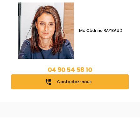
Me Cédrine RAYBAUD
04 90 54 58 10
perm_phone_msg
Contactez-nous