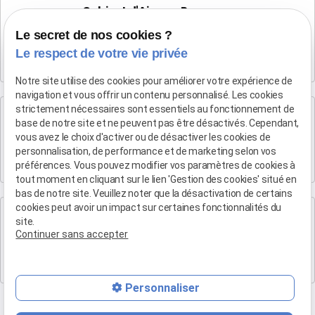
Cabinet d'Aix-en-Provence
Maître Patrice HUMBERT
Le secret de nos cookies ?
4 rue du Quatre-Septembre
Le respect de votre vie privée
13100 AIX EN PROVENCE
Notre site utilise des cookies pour améliorer votre expérience de
navigation et vous offrir un contenu personnalisé. Les cookies
strictement nécessaires sont essentiels au fonctionnement de
Cabinet de Marseille
base de notre site et ne peuvent pas être désactivés. Cependant,
Maître Patrice HUMBERT
vous avez le choix d'activer ou de désactiver les cookies de
personnalisation, de performance et de marketing selon vos
19 Bd Arthur Michaud
préférences. Vous pouvez modifier vos paramètres de cookies à
13015 MARSEILLE
tout moment en cliquant sur le lien 'Gestion des cookies' situé en
bas de notre site. Veuillez noter que la désactivation de certains
cookies peut avoir un impact sur certaines fonctionnalités du
Cabinet de Marse
site.
Maître Patrice HUMBERT
Continuer sans accepter
Eden B, 1 bis Rue Antoine de Saint-Exupéry Batiment l
13700 Marignane
Personnaliser