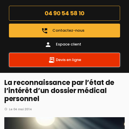
04 90 54 58 10
perm_phone_msg
Contactez-nous
person
Espace client
Devis en ligne
La reconnaissance par l’état de
l’intérêt d’un dossier médical
personnel
Le 04 mai 2014