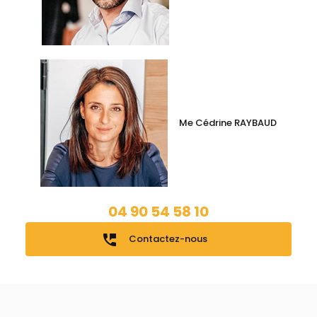
Me Cédrine RAYBAUD
04 90 54 58 10
perm_phone_msg
Contactez-nous