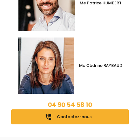
Me Patrice HUMBERT
Me Cédrine RAYBAUD
04 90 54 58 10
perm_phone_msg
Contactez-nous