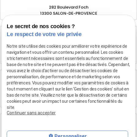
282 Boulevard Foch
13300 SALON-DE-PROVENCE
Le secret de nos cookies ?
Cabinet d'Aix-en-Provence
Le respect de votre vie privée
Maître Patrice HUMBERT
Notre site utilise des cookies pour améliorer votre expérience de
4 rue du Quatre-Septembre
navigation et vous offrir un contenu personnalisé. Les cookies
13100 AIX EN PROVENCE
strictement nécessaires sont essentiels au fonctionnement de
base de notre site et ne peuvent pas être désactivés. Cependant,
vous avez le choix d'activer ou de désactiver les cookies de
Cabinet de Marseille
personnalisation, de performance et de marketing selon vos
préférences. Vous pouvez modifier vos paramètres de cookies à
Maître Patrice HUMBERT
tout moment en cliquant sur le lien 'Gestion des cookies' situé en
19 Bd Arthur Michaud
bas de notre site. Veuillez noter que la désactivation de certains
13015 MARSEILLE
cookies peut avoir un impact sur certaines fonctionnalités du
site.
Continuer sans accepter
Cabinet de Marse
Maître Patrice HUMBERT
Personnaliser