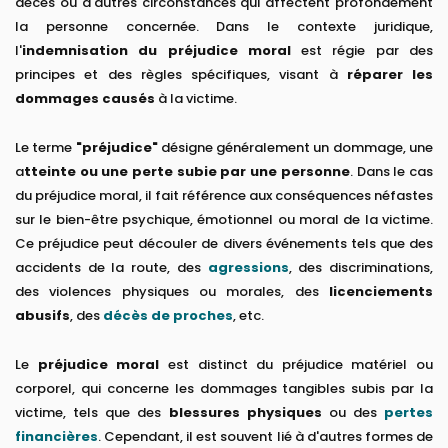
décès ou d'autres circonstances qui affectent profondément
la personne concernée. Dans le contexte juridique,
l'
indemnisation du préjudice moral
est régie par des
principes et des règles spécifiques, visant à
réparer les
dommages causés
à la victime.
Le terme
"préjudice"
désigne généralement un dommage, une
a
tteinte ou une perte subie par une personne
. Dans le cas
du préjudice moral, il fait référence aux conséquences néfastes
sur le bien-être psychique, émotionnel ou moral de la victime.
Ce préjudice peut découler de divers événements tels que des
accidents de la route, des
agressions
, des discriminations,
des violences physiques ou morales, des
licenciements
abusifs
, des
décès de proches
, etc.
Le
préjudice moral
est distinct du préjudice matériel ou
corporel, qui concerne les dommages tangibles subis par la
victime, tels que des
blessures physiques
ou des
pertes
financières
. Cependant, il est souvent lié à d'autres formes de