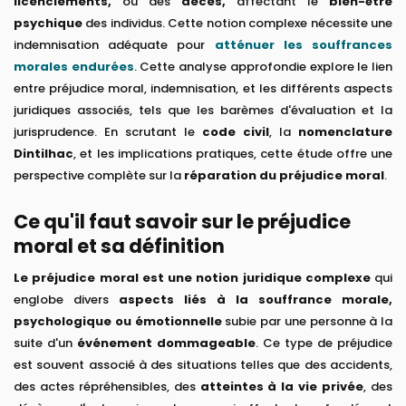
licenciements,
ou des
décès,
affectant le
bien-être
psychique
des individus. Cette notion complexe nécessite une
indemnisation adéquate pour
atténuer les souffrances
morales endurées
. Cette analyse approfondie explore le lien
entre préjudice moral, indemnisation, et les différents aspects
juridiques associés, tels que les barèmes d'évaluation et la
jurisprudence. En scrutant le
code civil
, la
nomenclature
Dintilhac
, et les implications pratiques, cette étude offre une
perspective complète sur la
réparation du préjudice moral
.
Ce qu'il faut savoir sur le préjudice
moral et sa définition
Le préjudice moral est une notion juridique complexe
qui
englobe divers
aspects liés à la souffrance morale,
psychologique ou émotionnelle
subie par une personne à la
suite d'un
événement dommageable
. Ce type de préjudice
est souvent associé à des situations telles que des accidents,
des actes répréhensibles, des
atteintes à la vie privée
, des