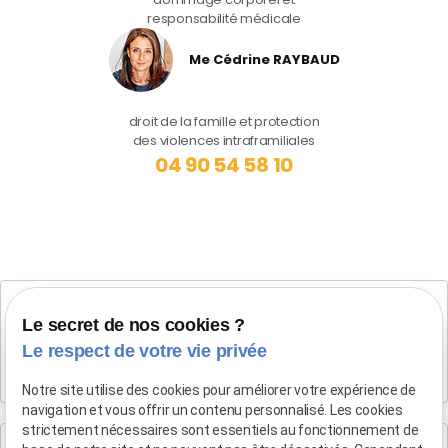
responsabilité médicale
Me Cédrine RAYBAUD
droit de la famille et protection
des violences intraframiliales
04 90 54 58 10
Cabinet SALON DE PROVENCE
Le secret de nos cookies ?
Maître Patrice HUMBERT
Le respect de votre vie privée
282 Boulevard Foch
13300 SALON-DE-PROVENCE
Notre site utilise des cookies pour améliorer votre expérience de
navigation et vous offrir un contenu personnalisé. Les cookies
strictement nécessaires sont essentiels au fonctionnement de
Cabinet d'Aix-en-Provence