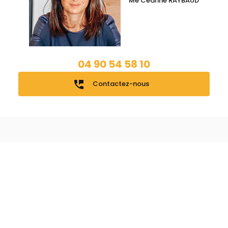
Me Cédrine RAYBAUD
04 90 54 58 10
perm_phone_msg
Contactez-nous