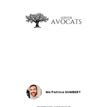
Me Patrice HUMBERT
dommage corporel et