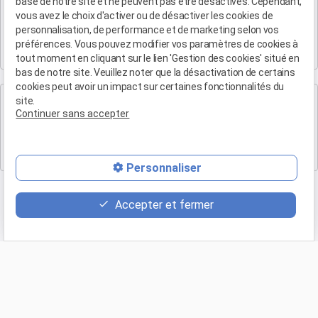
base de notre site et ne peuvent pas être désactivés. Cependant,
Maître Patrice HUMBERT
vous avez le choix d'activer ou de désactiver les cookies de
personnalisation, de performance et de marketing selon vos
4 rue du Quatre-Septembre
préférences. Vous pouvez modifier vos paramètres de cookies à
13100 AIX EN PROVENCE
tout moment en cliquant sur le lien 'Gestion des cookies' situé en
bas de notre site. Veuillez noter que la désactivation de certains
cookies peut avoir un impact sur certaines fonctionnalités du
Cabinet de Marseille
site.
Continuer sans accepter
Maître Patrice HUMBERT
19 Bd Arthur Michaud
13015 MARSEILLE
Personnaliser
Accepter et fermer
Retour