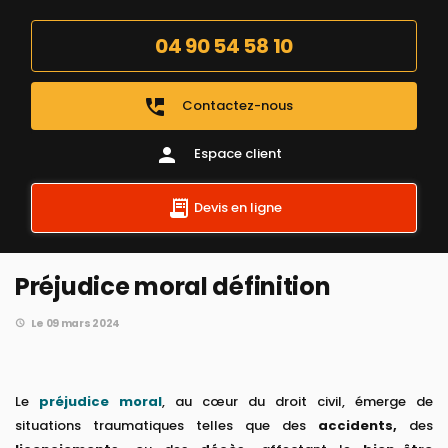
04 90 54 58 10
perm_phone_msg
Contactez-nous
person
Espace client
Devis en ligne
Préjudice moral définition
Le 09 mars 2024
Le
préjudice moral
, au cœur du droit civil, émerge de
situations traumatiques telles que des
accidents,
des