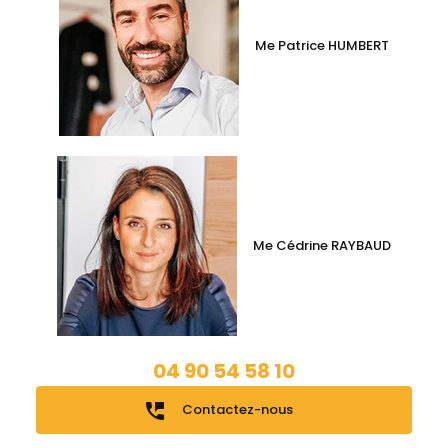
Me Patrice HUMBERT
Me Cédrine RAYBAUD
04 90 54 58 10
perm_phone_msg
Contactez-nous