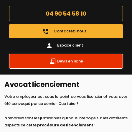
04 90 54 58 10
perm_phone_msg
Contactez-nous
person
Espace client
Devis en ligne
Avocat licenciement
Votre employeur est sous le point de vous licencier et vous avez
été convoqué par ce dernier. Que faire ?
Nombreux sont les justiciables qui nous interroge sur les différents
aspects de cette
procédure de licenciement
: