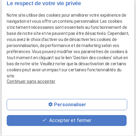
Le respect de votre vie privée
Notre site utilise des cookies pour améliorer votre expérience de
navigation et vous offrir un contenu personnalisé. Les cookies
strictement nécessaires sont essentiels au fonctionnement de
base de notre site et ne peuvent pas être désactivés. Cependant,
vous avez le choix d'activer ou de désactiver les cookies de
Licenciement
personnalisation, de performance et de marketing selon vos
Avocat burn out et dépression au travail près
préférences. Vous pouvez modifier vos paramètres de cookies à
de Martigues
tout moment en cliquant sur le lien 'Gestion des cookies' situé en
bas de notre site. Veuillez noter que la désactivation de certains
21 mars 2026
cookies peut avoir un impact sur certaines fonctionnalités du
site.
Continuer sans accepter
Près de Martigues, le burn-out et la dépression au travail
touchent de nombreux salariés confrontés à une
surcharge, à un management toxique ...
Personnaliser
Accepter et fermer