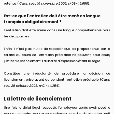
retenue (
Cass. soc., 16 novembre 2005, n°03-46.655
).
Est-ce que l'entretien doit être mené en langue
française obligatoirement ?
L'entretien doit être mené dans une langue compréhensible pour
les deux parties.
Enfin, il n'est pas inutile de rappeler que les propos tenus par le
salarié au cours de l'entretien préalable ne peuvent, sauf abus,
justifier le licenciement. La liberté d'expression étant la règle.
Constitue une irrégularité de procédure la décision de
licenciement prise avant ou pendant l'entretien préalable (
Cass.
soc. 29 octobre 2003, n°01-44.354
).
La lettre de licenciement
Une fois le délai légal respecté, l'employeur après avoir pesé le
pour et le contre, pourra vous adresser la lettre de sanction : soit