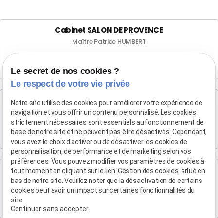
Cabinet SALON DE PROVENCE
Maître Patrice HUMBERT
282 Boulevard Foch
13300 SALON-DE-PROVENCE
Le secret de nos cookies ?
Le respect de votre vie privée
Cabinet d'Aix-en-Provence
Notre site utilise des cookies pour améliorer votre expérience de
Maître Patrice HUMBERT
navigation et vous offrir un contenu personnalisé. Les cookies
strictement nécessaires sont essentiels au fonctionnement de
4 rue du Quatre-Septembre
base de notre site et ne peuvent pas être désactivés. Cependant,
13100 AIX EN PROVENCE
vous avez le choix d'activer ou de désactiver les cookies de
personnalisation, de performance et de marketing selon vos
préférences. Vous pouvez modifier vos paramètres de cookies à
Cabinet de Marseille
tout moment en cliquant sur le lien 'Gestion des cookies' situé en
Maître Patrice HUMBERT
bas de notre site. Veuillez noter que la désactivation de certains
cookies peut avoir un impact sur certaines fonctionnalités du
19 Bd Arthur Michaud
site.
13015 MARSEILLE
Continuer sans accepter