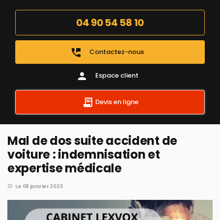
04 90 54 58 10
perm_phone_msg
Contactez-nous
person
Espace client
Devis en ligne
Mal de dos suite accident de
voiture : indemnisation et
expertise médicale
Le 08 janvier 2023