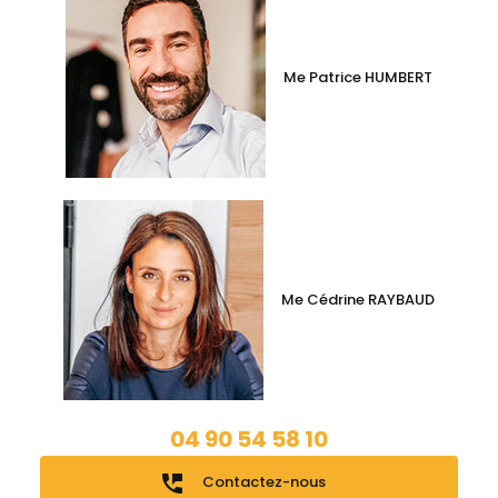
Me Patrice HUMBERT
Me Cédrine RAYBAUD
04 90 54 58 10
perm_phone_msg
Contactez-nous