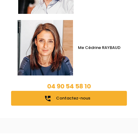
Me Cédrine RAYBAUD
04 90 54 58 10
perm_phone_msg
Contactez-nous