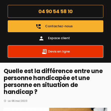
04 90 54 58 10
perm_phone_msg
Contactez-nous
person
Espace client
Devis en ligne
Quelle est la différence entre une
personne handicapée et une
personne en situation de
handicap ?
Le 06 mai 2023