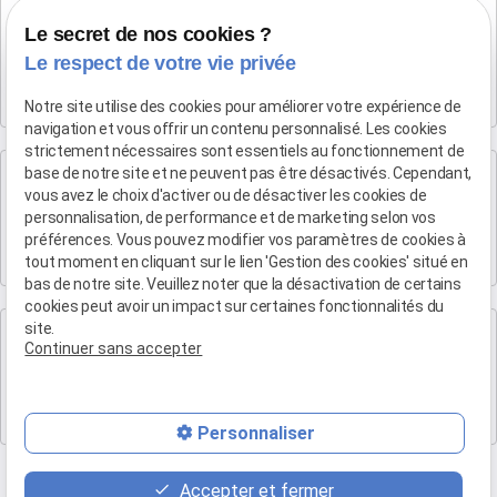
Cabinet SALON DE PROVENCE
Le secret de nos cookies ?
Maître Patrice HUMBERT
Le respect de votre vie privée
282 Boulevard Foch
13300 SALON-DE-PROVENCE
Notre site utilise des cookies pour améliorer votre expérience de
navigation et vous offrir un contenu personnalisé. Les cookies
strictement nécessaires sont essentiels au fonctionnement de
Cabinet d'Aix-en-Provence
base de notre site et ne peuvent pas être désactivés. Cependant,
vous avez le choix d'activer ou de désactiver les cookies de
Maître Patrice HUMBERT
personnalisation, de performance et de marketing selon vos
4 rue du Quatre-Septembre
préférences. Vous pouvez modifier vos paramètres de cookies à
13100 AIX EN PROVENCE
tout moment en cliquant sur le lien 'Gestion des cookies' situé en
bas de notre site. Veuillez noter que la désactivation de certains
cookies peut avoir un impact sur certaines fonctionnalités du
site.
Cabinet de Marseille
Continuer sans accepter
Maître Patrice HUMBERT
19 Bd Arthur Michaud
13015 MARSEILLE
Personnaliser
Accepter et fermer