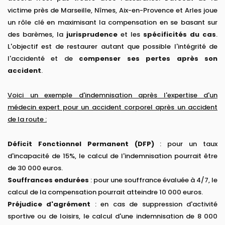
victime près de Marseille, Nîmes, Aix-en-Provence et Arles joue
un rôle clé en maximisant la compensation en se basant sur
des barèmes, la
jurisprudence
et les
spécificités du cas
.
L'objectif est de restaurer autant que possible l'intégrité de
l'accidenté et de
compenser ses pertes après son
accident
.
Voici un exemple d'indemnisation après l'expertise d'un
médecin expert pour un accident corporel après un accident
de la route :
Déficit Fonctionnel Permanent (DFP)
: pour un taux
d'incapacité de 15%, le calcul de l'indemnisation pourrait être
de 30 000 euros.
Souffrances endurées
: pour une souffrance évaluée à 4/7, le
calcul de la compensation pourrait atteindre 10 000 euros.
Préjudice d'agrément
: en cas de suppression d'activité
sportive ou de loisirs, le calcul d'une indemnisation de 8 000