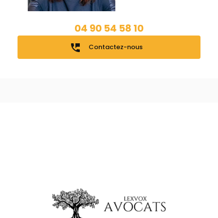
04 90 54 58 10
perm_phone_msg
Contactez-nous