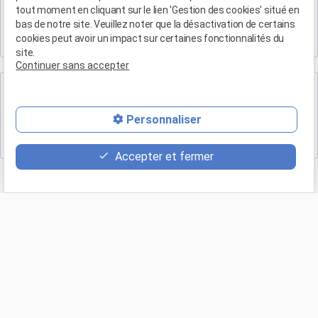
Maître Patrice HUMBERT
tout moment en cliquant sur le lien 'Gestion des cookies' situé en
bas de notre site. Veuillez noter que la désactivation de certains
19 Bd Arthur Michaud
cookies peut avoir un impact sur certaines fonctionnalités du
13015 MARSEILLE
site.
Continuer sans accepter
Cabinet de Marse
Maître Patrice HUMBERT
Personnaliser
Eden B, 1 bis Rue Antoine de Saint-Exupéry Batiment l
13700 Marignane
Accepter et fermer
Retour
Appeler
phone
(04 90 54 58 10)