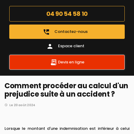
04 90 54 58 10
perm_phone_msg
Contactez-nous
person
Espace client
Devis en ligne
Comment procéder au calcul d'un
prejudice suite à un accident ?
Le 20 août 2024
Lorsque le montant d'une indemnisation est inférieur à celui