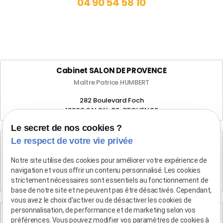
04 90 54 58 10
Cabinet SALON DE PROVENCE
Maître Patrice HUMBERT
282 Boulevard Foch
13300 SALON-DE-PROVENCE
Le secret de nos cookies ?
Le respect de votre vie privée
Cabinet d'Aix-en-Provence
Maître Patrice HUMBERT
Notre site utilise des cookies pour améliorer votre expérience de
navigation et vous offrir un contenu personnalisé. Les cookies
4 rue du Quatre-Septembre
strictement nécessaires sont essentiels au fonctionnement de
13100 AIX EN PROVENCE
base de notre site et ne peuvent pas être désactivés. Cependant,
vous avez le choix d'activer ou de désactiver les cookies de
personnalisation, de performance et de marketing selon vos
Cabinet de Marseille
préférences. Vous pouvez modifier vos paramètres de cookies à