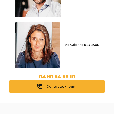
Me Cédrine RAYBAUD
04 90 54 58 10
perm_phone_msg
Contactez-nous