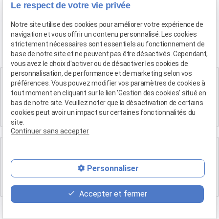
Le respect de votre vie privée
04 90 54 58 10
Notre site utilise des cookies pour améliorer votre expérience de
navigation et vous offrir un contenu personnalisé. Les cookies
strictement nécessaires sont essentiels au fonctionnement de
base de notre site et ne peuvent pas être désactivés. Cependant,
vous avez le choix d'activer ou de désactiver les cookies de
personnalisation, de performance et de marketing selon vos
Cabinet SALON DE PROVENCE
préférences. Vous pouvez modifier vos paramètres de cookies à
Maître Patrice HUMBERT
tout moment en cliquant sur le lien 'Gestion des cookies' situé en
bas de notre site. Veuillez noter que la désactivation de certains
282 Boulevard Foch
cookies peut avoir un impact sur certaines fonctionnalités du
13300 SALON-DE-PROVENCE
site.
Continuer sans accepter
Cabinet d'Aix-en-Provence
Maître Patrice HUMBERT
Personnaliser
4 rue du Quatre-Septembre
13100 AIX EN PROVENCE
Accepter et fermer