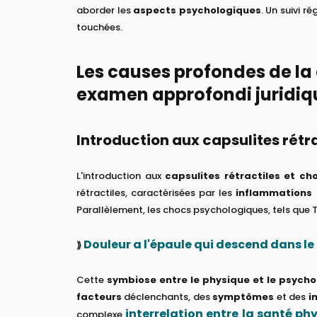
aborder les
aspects psychologiques
. Un suivi r
touchées.
Les causes profondes de la 
examen approfondi juridiq
Introduction aux capsulites rétr
L'introduction aux
capsulites rétractiles et c
rétractiles, caractérisées par les
inflammations 
Parallèlement, les chocs psychologiques, tels que T
Douleur a l'épaule qui descend dans le
⟫
Cette
symbiose entre le physique et le psych
facteurs
déclenchants, des
symptômes
et des
i
interrelation entre la santé ph
complexe