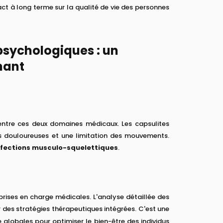
pact à long terme sur la qualité de vie des personnes
 psychologiques : un
hant
 entre ces deux domaines médicaux. Les capsulites
rs douloureuses et une limitation des mouvements.
fections musculo-squelettiques
.
prises en charge médicales. L'analyse détaillée des
r des stratégies thérapeutiques intégrées. C'est une
 globales pour optimiser le bien-être des individus