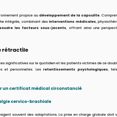
vironnement propice au
développement de la capsulite
. Compren
che intégrée, combinant des
interventions médicales
, physiothé
soudre les facteurs sous-jacents
, offrant ainsi une perspe
 rétractile
s significatives sur le quotidien et les patients victimes de ce dou
les et personnelles. Les
retentissements psychologiques
, tel
r un certificat médical circonstancié
lgie cervico-brachiale
xigent souvent des adaptations. La prise en charge globale doit vis