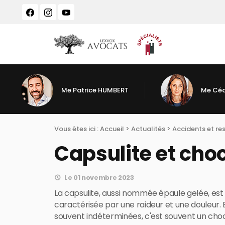
Panneau de gestion des cookies
Me Patrice HUMBERT
Me Céd
Vous êtes ici :
Accueil
>
Actualités
>
Accidents et re
Capsulite et cho
Le 01 novembre 2023
La capsulite, aussi nommée épaule gelée, est u
caractérisée par une raideur et une douleur.
souvent indéterminées, c'est souvent un choc 