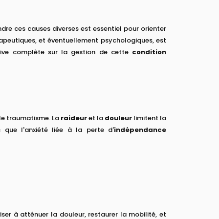
dre ces causes diverses est essentiel pour orienter
rapeutiques, et éventuellement psychologiques, est
ctive complète sur la gestion de cette
condition
ble traumatisme. La
raideur
et la
douleur
limitent la
s que l'anxiété liée à la perte d'
indépendance
er à atténuer la douleur, restaurer la mobilité, et