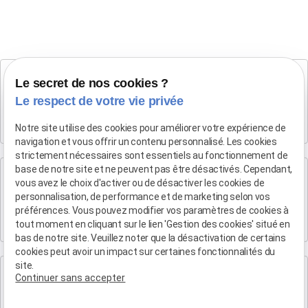
Cabinet SALON DE PROVENCE
Le secret de nos cookies ?
Maître Patrice HUMBERT
Le respect de votre vie privée
282 Boulevard Foch
13300 SALON-DE-PROVENCE
Notre site utilise des cookies pour améliorer votre expérience de
navigation et vous offrir un contenu personnalisé. Les cookies
strictement nécessaires sont essentiels au fonctionnement de
base de notre site et ne peuvent pas être désactivés. Cependant,
Cabinet d'Aix-en-Provence
vous avez le choix d'activer ou de désactiver les cookies de
Maître Patrice HUMBERT
personnalisation, de performance et de marketing selon vos
préférences. Vous pouvez modifier vos paramètres de cookies à
4 rue du Quatre-Septembre
tout moment en cliquant sur le lien 'Gestion des cookies' situé en
13100 AIX EN PROVENCE
bas de notre site. Veuillez noter que la désactivation de certains
cookies peut avoir un impact sur certaines fonctionnalités du
site.
Cabinet de Marseille
Continuer sans accepter
Maître Patrice HUMBERT