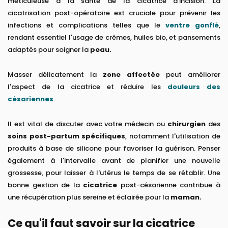
méticuleuse à la santé de la cicatrice d'incision. La
cicatrisation post-opératoire est cruciale pour prévenir les
infections et complications telles que le
ventre gonflé
,
rendant essentiel l'usage de crèmes, huiles bio, et pansements
adaptés pour soigner la
peau.
Masser délicatement la
zone affectée
peut améliorer
l'aspect de la cicatrice et réduire les
douleurs des
césariennes
.
Il est vital de discuter avec votre médecin ou
chirurgien
des
soins post-partum spécifiques
, notamment l'utilisation de
produits à base de silicone pour favoriser la guérison. Penser
également à l'intervalle avant de planifier une nouvelle
grossesse, pour laisser à l'utérus le temps de se rétablir. Une
bonne gestion de la
cicatrice
post-césarienne contribue à
une récupération plus sereine et éclairée pour la
maman.
Ce qu'il faut savoir sur la cicatrice