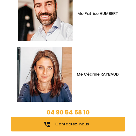
Me Patrice HUMBERT
Me Cédrine RAYBAUD
04 90 54 58 10
perm_phone_msg
Contactez-nous