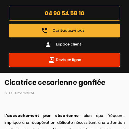
04 90 54 58 10
perm_phone_msg
Contactez-nous
person
Espace client
Devis en ligne
Cicatrice cesarienne gonflée
Le 14 mars 2024
L'
accouchement par césarienne
, bien que fréquent,
implique une récupération délicate nécessitant une attention