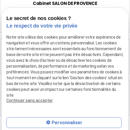
Cabinet SALON DE PROVENCE
Maître Patrice HUMBERT
Le secret de nos cookies ?
282 Boulevard Foch
Le respect de votre vie privée
13300 SALON-DE-PROVENCE
Notre site utilise des cookies pour améliorer votre expérience de
navigation et vous offrir un contenu personnalisé. Les cookies
Cabinet d'Aix-en-Provence
strictement nécessaires sont essentiels au fonctionnement de
Maître Patrice HUMBERT
base de notre site et ne peuvent pas être désactivés. Cependant,
vous avez le choix d'activer ou de désactiver les cookies de
4 rue du Quatre-Septembre
personnalisation, de performance et de marketing selon vos
13100 AIX EN PROVENCE
préférences. Vous pouvez modifier vos paramètres de cookies à
tout moment en cliquant sur le lien 'Gestion des cookies' situé en
bas de notre site. Veuillez noter que la désactivation de certains
Cabinet de Marseille
cookies peut avoir un impact sur certaines fonctionnalités du
Maître Patrice HUMBERT
site.
Continuer sans accepter
19 Bd Arthur Michaud
13015 MARSEILLE
Personnaliser