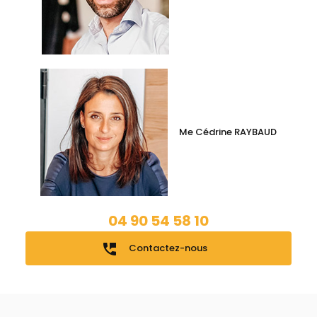
Me Cédrine RAYBAUD
04 90 54 58 10
perm_phone_msg
Contactez-nous