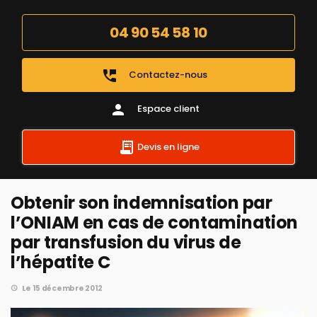
04 90 54 58 10
perm_phone_msg
Contactez-nous
person
Espace client
Devis en ligne
Obtenir son indemnisation par
l’ONIAM en cas de contamination
par transfusion du virus de
l’hépatite C
Le 15 décembre 2012