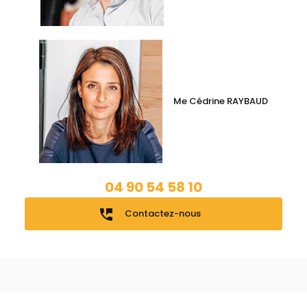
Me Cédrine RAYBAUD
04 90 54 58 10
perm_phone_msg
Contactez-nous