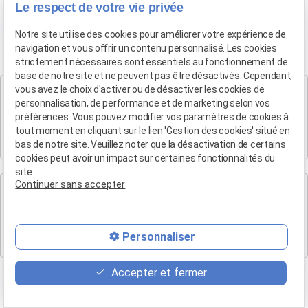
Le respect de votre vie privée
Notre site utilise des cookies pour améliorer votre expérience de
navigation et vous offrir un contenu personnalisé. Les cookies
strictement nécessaires sont essentiels au fonctionnement de
base de notre site et ne peuvent pas être désactivés. Cependant,
Cabinet SALON DE PROVENCE
vous avez le choix d'activer ou de désactiver les cookies de
personnalisation, de performance et de marketing selon vos
Maître Patrice HUMBERT
préférences. Vous pouvez modifier vos paramètres de cookies à
282 Boulevard Foch
tout moment en cliquant sur le lien 'Gestion des cookies' situé en
13300 SALON-DE-PROVENCE
bas de notre site. Veuillez noter que la désactivation de certains
cookies peut avoir un impact sur certaines fonctionnalités du
site.
Continuer sans accepter
Cabinet d'Aix-en-Provence
Maître Patrice HUMBERT
4 rue du Quatre-Septembre
Personnaliser
13100 AIX EN PROVENCE
Accepter et fermer