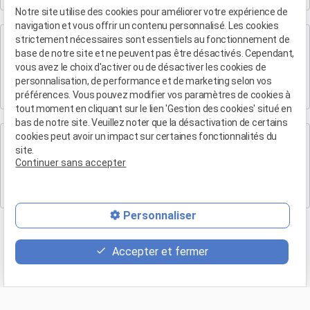
Notre site utilise des cookies pour améliorer votre expérience de
navigation et vous offrir un contenu personnalisé. Les cookies
Cabinet d'Aix-en-Provence
strictement nécessaires sont essentiels au fonctionnement de
base de notre site et ne peuvent pas être désactivés. Cependant,
Maître Patrice HUMBERT
vous avez le choix d'activer ou de désactiver les cookies de
4 rue du Quatre-Septembre
personnalisation, de performance et de marketing selon vos
13100 AIX EN PROVENCE
préférences. Vous pouvez modifier vos paramètres de cookies à
tout moment en cliquant sur le lien 'Gestion des cookies' situé en
bas de notre site. Veuillez noter que la désactivation de certains
Cabinet de Marseille
cookies peut avoir un impact sur certaines fonctionnalités du
site.
Maître Patrice HUMBERT
Continuer sans accepter
19 Bd Arthur Michaud
13015 MARSEILLE
Personnaliser
Accepter et fermer