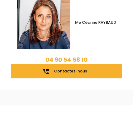
Me Cédrine RAYBAUD
04 90 54 58 10
perm_phone_msg
Contactez-nous