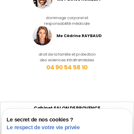
dommage corporel et
responsabilité médicale
Me Cédrine RAYBAUD
droit de la famille et protection
des violences intraframiliales
04 90 54 58 10
Cabinet SALON DE PROVENCE
Maître Patrice HUMBERT
Le secret de nos cookies ?
282 Boulevard Foch
Le respect de votre vie privée
13300 SALON-DE-PROVENCE