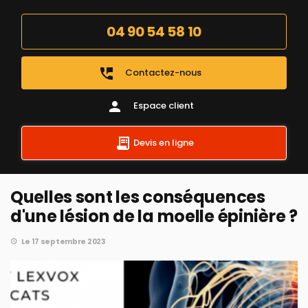
04 90 54 58 10
perm_phone_msg
Contactez-nous
person
Espace client
Devis en ligne
Quelles sont les conséquences
d'une lésion de la moelle épinière ?
Le 17 septembre 2023