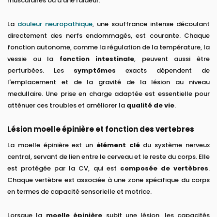
musculaires ou d'une raideur.
La
douleur neuropathique
, une souffrance intense découlant
directement des nerfs endommagés, est courante. Chaque
fonction autonome, comme la régulation de la température, la
vessie ou la
fonction intestinale
, peuvent aussi être
perturbées. Les
symptômes
exacts dépendent de
l'emplacement et de la gravité de la lésion au niveau
medullaire. Une prise en charge adaptée est essentielle pour
atténuer ces troubles et améliorer la
qualité de vie
.
Lésion moelle épinière et fonction des vertebres
La moelle épinière est un
élément clé
du système nerveux
central, servant de lien entre le cerveau et le reste du corps. Elle
est protégée par la CV, qui est
composée de vertèbres
.
Chaque vertèbre est associée à une zone spécifique du corps
en termes de capacité sensorielle et motrice.
Lorsque la
moelle épinière
subit une lésion, les capacités