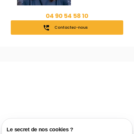
04 90 54 58 10
perm_phone_msg
Contactez-nous
Le secret de nos cookies ?