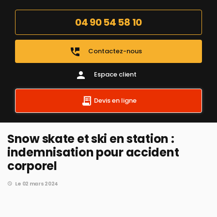
04 90 54 58 10
perm_phone_msg
Contactez-nous
person
Espace client
Devis en ligne
Snow skate et ski en station :
indemnisation pour accident
corporel
Le 02 mars 2024