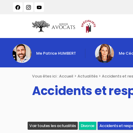
Panneau de gestion des cookies
Me Patrice HUMBERT
Me Céd
Vous êtes ici :
Accueil
>
Actualités
>
Accidents et re
Accidents et res
Voir toutes les actualités
Divorce
Accidents et resp