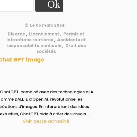
Le 05 mars 2024
Divorce
,
Licenciement
,
Permis et
infractions routières
,
Accidents et
responsabilité médicale
,
Droit des
sociétés
Chat GPT image
iné avec des technologies d’IA
comme DALL· E d’Open AI, révolutionne les
créations d’images. En interprétant des idées
textuelles, ChatGPT aide à créer des visuels ...
Voir cette actualité