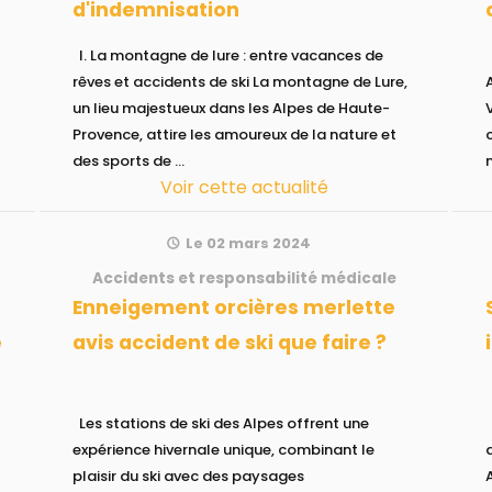
d'indemnisation
I. La montagne de lure : entre vacances de
I. Contexte du Vil
rêves et accidents de ski La montagne de Lure,
un lieu majestueux dans les Alpes de Haute-
Provence, attire les amoureux de la nature et
des sports de ...
Voir cette actualité
Le 02 mars 2024
Accidents et responsabilité médicale
Enneigement orcières merlette
Ski accident :
e
avis accident de ski que faire ?
Les stations de ski des Alpes offrent une
Ski Accident : O
expérience hivernale unique, combinant le
plaisir du ski avec des paysages