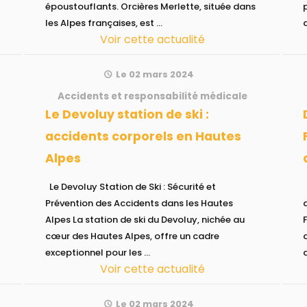
époustouflants. Orcières Merlette, située dans
les Alpes françaises, est ...
Voir cette actualité
Le 02 mars 2024
Accidents et responsabilité médicale
Le Devoluy station de ski :
Décryptage 
accidents corporels en Hautes
Alpes
Le Devoluy Station de Ski : Sécurité et
Décryptage de la
Prévention des Accidents dans les Hautes
Alpes La station de ski du Devoluy, nichée au
cœur des Hautes Alpes, offre un cadre
exceptionnel pour les ...
Voir cette actualité
Le 02 mars 2024