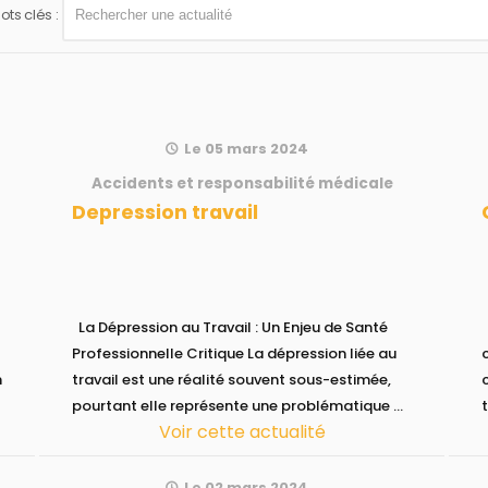
ts clés :
Le 05 mars 2024
Accidents et responsabilité médicale
Depression travail
La Dépression au Travail : Un Enjeu de Santé
ChatGPT, comb
Professionnelle Critique La dépression liée au
n
travail est une réalité souvent sous-estimée,
pourtant elle représente une problématique ...
Voir cette actualité
Le 02 mars 2024