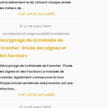
particulièrement le ski, attirent chaque année
des milliers de ...
Voir cette actualité
Le 02 mars 2024
Accidents et responsabilité médicale
de la maladie de
Forestier : étude des signes et
des facteurs
 Maladie de Forestier : Étude
des Signes et des Facteurs La maladie de
Forestier, également connue sous le nom
d'hyperostose vertébrale ankylosante, est une
affection ...
Voir cette actualité
Le 02 mars 2024