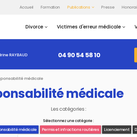
Accueil
Formation
Publications
Presse
Honorai
Divorce
Victimes d'erreur médicale
04 90 54 58 10
rine RAYBAUD
sponsabilité médicale
ponsabilité médicale
Les catégories :
Sélectionnez une catégorie :
onsabilité médicale
Permis et infractions routières
Licenciement
D