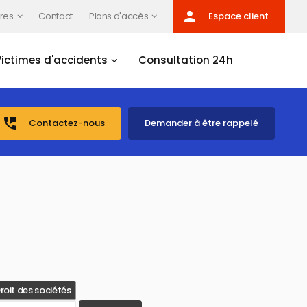
person
res
Contact
Plans d'accès
Espace client
Victimes d'accidents
Consultation 24h
perm_phone_msg
Contactez-nous
Demander à être rappelé
roit des sociétés