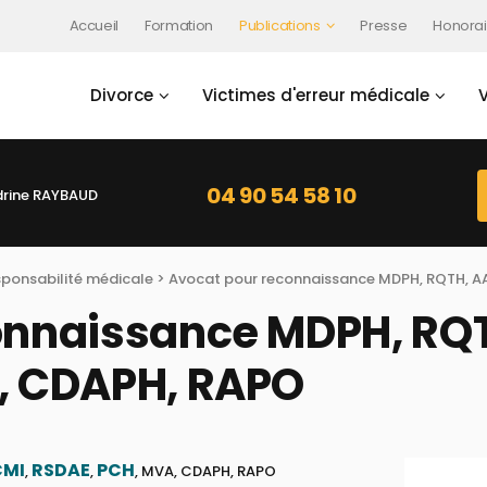
Accueil
Formation
Publications
Presse
Honorai
Divorce
Victimes d'erreur médicale
04 90 54 58 10
rine RAYBAUD
sponsabilité médicale
> Avocat pour reconnaissance MDPH, RQTH, AA
onnaissance MDPH, RQT
, CDAPH, RAPO
CMI
RSDAE
PCH
,
,
, MVA, CDAPH, RAPO