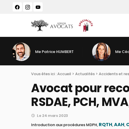
Panneau de gestion des cookies
Me Patrice HUMBERT
Me Céd
Vous êtes ici :
Accueil
>
Actualités
>
Accidents et re
Avocat pour rec
RSDAE, PCH, MVA
Le 24 mars 2023
RQTH
AAH
Introduction aux procédures MDPH,
,
,