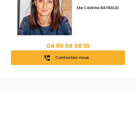
Me Cédrine RAYBAUD
04 90 54 58 10
perm_phone_msg
Contactez-nous