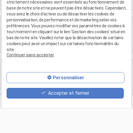
strictement nécessaires sont essentiels au fonctionnement de
13300 SALON-DE-PROVENCE
base de notre site et ne peuvent pas être désactivés. Cependant,
vous avez le choix d'activer ou de désactiver les cookies de
personnalisation, de performance et de marketing selon vos
Cabinet d'Aix-en-Provence
préférences. Vous pouvez modifier vos paramètres de cookies à
Maître Patrice HUMBERT
tout moment en cliquant sur le lien 'Gestion des cookies' situé en
bas de notre site. Veuillez noter que la désactivation de certains
4 rue du Quatre-Septembre
cookies peut avoir un impact sur certaines fonctionnalités du
13100 AIX EN PROVENCE
site.
Continuer sans accepter
Cabinet de Marseille
Maître Patrice HUMBERT
Personnaliser
19 Bd Arthur Michaud
13015 MARSEILLE
Accepter et fermer
Retour