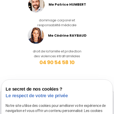
Me Patrice HUMBERT
dommage corporel et
responsabilité médicale
Me Cédrine RAYBAUD
droit de la famille et protection
des violences intraframiliales
04 90 54 58 10
Le secret de nos cookies ?
Le respect de votre vie privée
Cabinet SALON DE PROVENCE
Maître Patrice HUMBERT
Notre site utilise des cookies pour améliorer votre expérience de
navigation et vous offrir un contenu personnalisé. Les cookies
282 Boulevard Foch