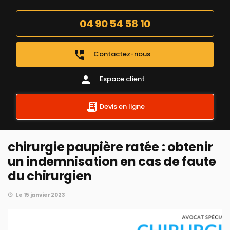
04 90 54 58 10
perm_phone_msg
Contactez-nous
person
Espace client
Devis en ligne
chirurgie paupière ratée : obtenir
un indemnisation en cas de faute
du chirurgien
Le 15 janvier 2023