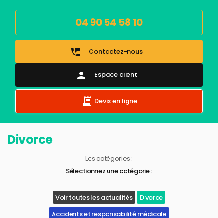
04 90 54 58 10
perm_phone_msg
Contactez-nous
person
Espace client
Devis en ligne
Divorce
Les catégories :
Sélectionnez une catégorie :
Voir toutes les actualités
Divorce
Accidents et responsabilité médicale