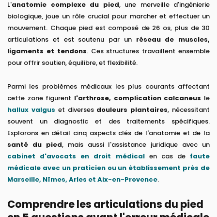
L'
anatomie complexe du pied
, une merveille d'ingénierie
biologique, joue un rôle crucial pour marcher et effectuer un
mouvement. Chaque pied est composé de 26 os, plus de 30
articulations et est soutenu par un
réseau de muscles,
ligaments et tendons
. Ces structures travaillent ensemble
pour offrir soutien, équilibre, et flexibilité.
Parmi les problèmes médicaux les plus courants affectant
cette zone figurent
l'arthrose, complication calcaneus
le
hallux valgus
et diverses
douleurs plantaires
, nécessitant
souvent un diagnostic et des traitements spécifiques.
Explorons en détail cinq aspects clés de l'anatomie et de la
santé du pied
, mais aussi l'assistance juridique avec un
cabinet d'avocats en droit médical
en cas de
faute
médicale avec un praticien ou un établissement près de
Marseille, Nîmes, Arles et Aix-en-Provence
.
Comprendre les articulations du pied