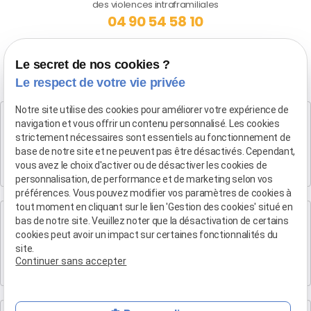
des violences intraframiliales
04 90 54 58 10
Le secret de nos cookies ?
Le respect de votre vie privée
Notre site utilise des cookies pour améliorer votre expérience de
Cabinet SALON DE PROVENCE
navigation et vous offrir un contenu personnalisé. Les cookies
Maître Patrice HUMBERT
strictement nécessaires sont essentiels au fonctionnement de
base de notre site et ne peuvent pas être désactivés. Cependant,
282 Boulevard Foch
vous avez le choix d'activer ou de désactiver les cookies de
13300 SALON-DE-PROVENCE
personnalisation, de performance et de marketing selon vos
préférences. Vous pouvez modifier vos paramètres de cookies à
tout moment en cliquant sur le lien 'Gestion des cookies' situé en
Cabinet d'Aix-en-Provence
bas de notre site. Veuillez noter que la désactivation de certains
Maître Patrice HUMBERT
cookies peut avoir un impact sur certaines fonctionnalités du
site.
4 rue du Quatre-Septembre
Continuer sans accepter
13100 AIX EN PROVENCE