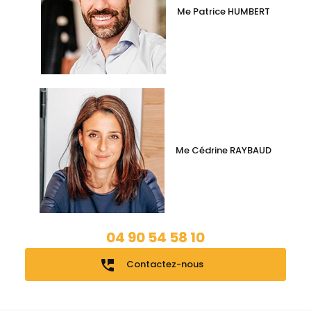
Me Patrice HUMBERT
Me Cédrine RAYBAUD
04 90 54 58 10
perm_phone_msg
Contactez-nous