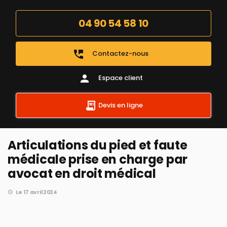
04 90 54 58 10
perm_phone_msg
Contactez-nous
person
Espace client
Devis en ligne
Articulations du pied et faute
médicale prise en charge par
avocat en droit médical
Le 17 avril 2024