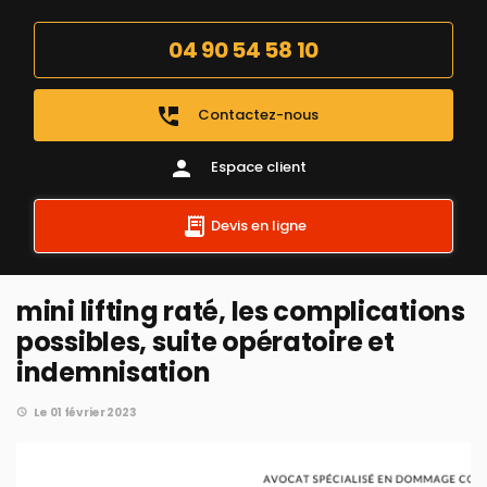
04 90 54 58 10
perm_phone_msg
Contactez-nous
person
Espace client
Devis en ligne
mini lifting raté, les complications
possibles, suite opératoire et
indemnisation
Le 01 février 2023