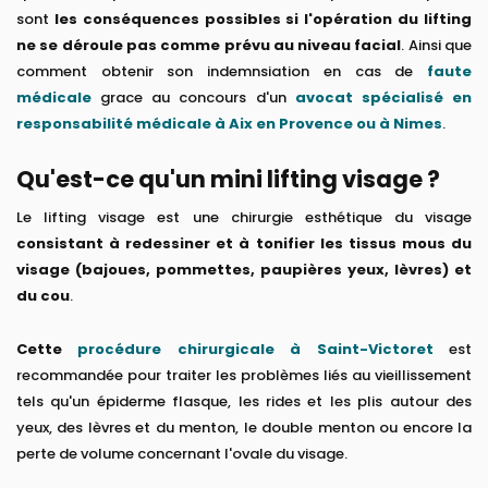
sont
les conséquences possibles si l'opération du lifting
ne se déroule pas comme prévu au niveau facial
. Ainsi que
comment obtenir son indemnsiation en cas de
faute
médicale
grace au concours d'un
avocat spécialisé en
responsabilité médicale à Aix en Provence ou à Nimes
.
Qu'est-ce qu'un mini lifting visage ?
Le lifting visage est une chirurgie esthétique du visage
consistant à redessiner et à tonifier les tissus mous du
visage (bajoues, pommettes, paupières yeux, lèvres) et
du cou
.
Cette
procédure chirurgicale à Saint-Victoret
est
recommandée pour traiter les problèmes liés au vieillissement
tels qu'un épiderme flasque, les rides et les plis autour des
yeux, des lèvres et du menton, le double menton ou encore la
perte de volume concernant l'ovale du visage.