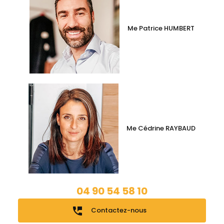
Me Patrice HUMBERT
Me Cédrine RAYBAUD
04 90 54 58 10
perm_phone_msg
Contactez-nous